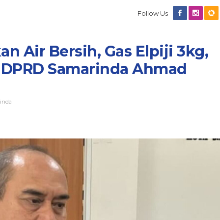
Follow Us
 Air Bersih, Gas Elpiji 3kg,
ua DPRD Samarinda Ahmad
inda
Diduga Anak Anggota DPRD
Kaltim Masuk SMAN Lewat Jal
Ekonomi Tidak Mampu? Seko
In Berita, Daerah, Dprd Kaltim, Nasional, Pemprov
Kaltim
|
July 7, 2026