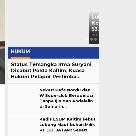
Bendera Part
Kaltim Lapo
Mahasiswa ke
In Berita, Daerah, Nas
HUKUM
Status Tersangka Irma Suryani
Dicabut Polda Kaltim, Kuasa
Hukum Pelapor Pertimba…
Nekat! Kafe Nordu dan
W Superclub Beroperasi
Tanpa Ijin dan Andalalin
di Samarin…
Kadis ESDM Kaltim sebut
Lubang Maut bukan Milik
PT ECI, JATAM: Sesat!