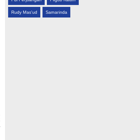
Rudy Mas'ud
Samarinda
t
,
!