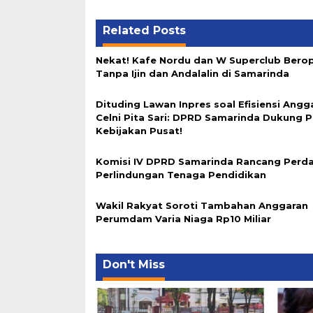
Related Posts
Nekat! Kafe Nordu dan W Superclub Berop
Tanpa Ijin dan Andalalin di Samarinda
Dituding Lawan Inpres soal Efisiensi Angg
Celni Pita Sari: DPRD Samarinda Dukung 
Kebijakan Pusat!
Komisi IV DPRD Samarinda Rancang Perd
Perlindungan Tenaga Pendidikan
Wakil Rakyat Soroti Tambahan Anggaran
Perumdam Varia Niaga Rp10 Miliar
Don't Miss