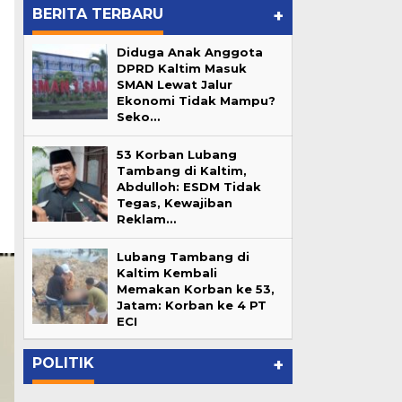
BERITA TERBARU
+
Diduga Anak Anggota
DPRD Kaltim Masuk
SMAN Lewat Jalur
Ekonomi Tidak Mampu?
Seko…
53 Korban Lubang
Tambang di Kaltim,
Abdulloh: ESDM Tidak
Tegas, Kewajiban
Reklam…
Lubang Tambang di
Kaltim Kembali
Memakan Korban ke 53,
Lubang Tambang di Kaltim
Jatam: Korban ke 4 PT
ur
Kembali Memakan Korban ke
ECI
…
53, Jatam: Korban ke 4 PT ECI
In Berita, Daerah, Pemprov Kaltim
|
June 7, 2026
POLITIK
+