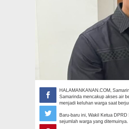
Bendera Part
Kaltim Lapo
Mahasiswa ke 
In Berita, Daerah, Nasi
HALAMANKANAN.COM, Samarinda 
Samarinda mencakup akses air bersih
menjadi keluhan warga saat ber
Baru-baru ini, Wakil Ketua DPRD
sejumlah warga yang ditemuinya.