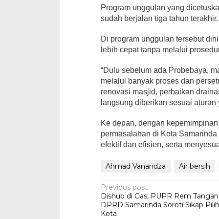
Program unggulan yang dicetuskan
sudah berjalan tiga tahun terakhir.
Di program unggulan tersebut di
lebih cepat tanpa melalui prosed
“Dulu sebelum ada Probebaya, ma
melalui banyak proses dan perset
renovasi masjid, perbaikan drain
langsung diberikan sesuai aturan 
Ke depan, dengan kepemimpinan 
permasalahan di Kota Samarinda d
efektif dan efisien, serta menye
Ahmad Vanandza
Air bersih
Post
Previous post
Dishub di Gas, PUPR Rem Tangan, 
navigation
DPRD Samarinda Soroti Sikap Pilih
Kota