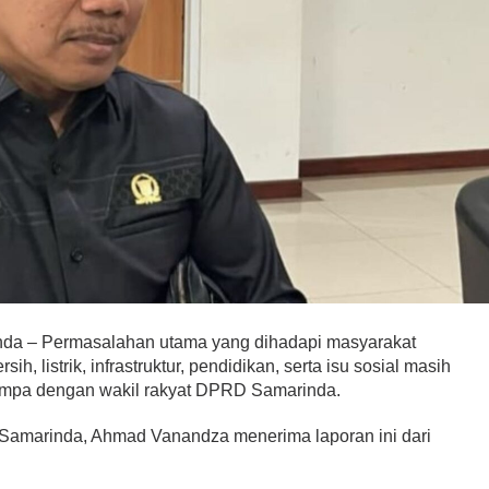
ai Dibakar, PPP
rkan Oknum
Polisi!
onal, Politik
|
May 25, 2026
– Permasalahan utama yang dihadapi masyarakat
, listrik, infrastruktur, pendidikan, serta isu sosial masih
jumpa dengan wakil rakyat DPRD Samarinda.
 Samarinda, Ahmad Vanandza menerima laporan ini dari