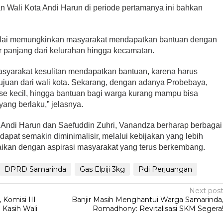
 Wali Kota Andi Harun di periode pertamanya ini bahkan
nilai memungkinkan masyarakat mendapatkan bantuan dengan
ur panjang dari kelurahan hingga kecamatan.
syarakat kesulitan mendapatkan bantuan, karena harus
ujuan dari wali kota. Sekarang, dengan adanya Probebaya,
ase kecil, hingga bantuan bagi warga kurang mampu bisa
yang berlaku,” jelasnya.
Andi Harun dan Saefuddin Zuhri, Vanandza berharap berbagai
apat semakin diminimalisir, melalui kebijakan yang lebih
suaikan dengan aspirasi masyarakat yang terus berkembang.
DPRD Samarinda
Gas Elpiji 3kg
Pdi Perjuangan
Next pos
Komisi III
Banjir Masih Menghantui Warga Samarinda
 Kasih Wali
Romadhony: Revitalisasi SKM Segera