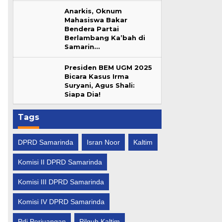
Anarkis, Oknum
,
Mahasiswa Bakar
Bendera Partai
Berlambang Ka’bah di
Samarin…
Presiden BEM UGM 2025
Bicara Kasus Irma
Suryani, Agus Shali:
Siapa Dia!
Tags
DPRD Samarinda
Isran Noor
Kaltim
Komisi II DPRD Samarinda
Komisi III DPRD Samarinda
Komisi IV DPRD Samarinda
Pdi Perjuangan
Pilgub Kaltim