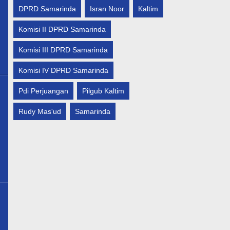
DPRD Samarinda
Isran Noor
Kaltim
Komisi II DPRD Samarinda
lamankanancom@gmail.com
Komisi III DPRD Samarinda
Komisi IV DPRD Samarinda
Pdi Perjuangan
Pilgub Kaltim
Rudy Mas'ud
Samarinda
y
lamankanancom@gmail.com