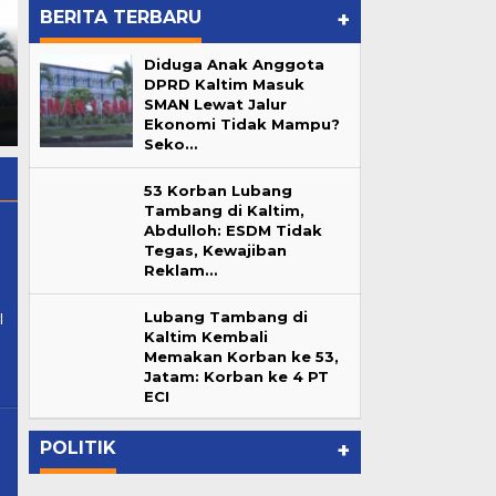
BERITA TERBARU
+
Reborn Fun Games, Cari
Diduga Anak Anggota
Nekat! Kafe Nordu dan W
Bibit Atlet Biliar Potensial
DPRD Kaltim Masuk
Superclub Beroperasi Tanpa
Samarinda
">
Reborn Fun
SMAN Lewat Jalur
Ijin dan Andalalin di
Games, Cari Bibit Atlet Biliar
Ekonomi Tidak Mampu?
Samarinda
Potensial Samarinda
Seko…
53 Korban Lubang
Tambang di Kaltim,
Abdulloh: ESDM Tidak
Tegas, Kewajiban
Reklam…
il.com
Lubang Tambang di
l
Kaltim Kembali
Memakan Korban ke 53,
Lubang Tambang di Kaltim
Jatam: Korban ke 4 PT
ur
Kembali Memakan Korban ke
ECI
…
53, Jatam: Korban ke 4 PT ECI
In Berita, Daerah, Pemprov Kaltim
|
June 7, 2026
POLITIK
+
ankanancom@gmail.com