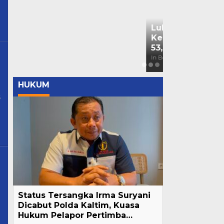
Bendera Part
Kaltim Lapo
Mahasiswa ke
In Berita, Daerah, Nas
HUKUM
By
6
Halamankanancom@gmail.com
Status Tersangka Irma Suryani
Dicabut Polda Kaltim, Kuasa
ankanancom@gmail.com
Hukum Pelapor Pertimba…