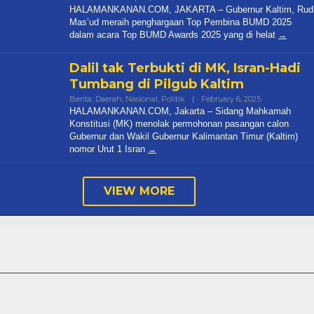
Halamankanancom@gmail.com
HALAMANKANAN.COM, JAKARTA – Gubernur Kaltim, Rud
Mas’ud meraih penghargaan Top Pembina BUMD 2025
dalam acara Top BUMD Awards 2025 yang di helat
Dalil tak Terbukti di MK, Isran-Hadi
Tumbang di Pilgub Kaltim
By
Berita
,
Daerah
,
Nasional
,
Politik
|
February 6, 2025
Halamankana
HALAMANKANAN.COM, Jakarta – Sidang Mahkamah
Konstitusi (MK) menolak permohonan pasangan calon
Gubernur dan Wakil Gubernur Kalimantan Timur (Kaltim)
nomor Urut 1 Isran
VIEW MORE