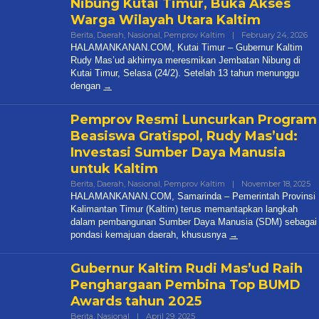
Nibung Kutai Timur, Buka Akses
Warga Wilayah Utara Kaltim
By
Berita
,
Daerah
,
Nasional
,
Pemprov Kaltim
|
February 24, 2026
Ha
HALAMANKANAN.COM, Kutai Timur – Gubernur Kaltim
Rudy Mas’ud akhirnya meresmikan Jembatan Nibung di
Kutai Timur, Selasa (24/2). Setelah 13 tahun menunggu
dengan
Pemprov Resmi Luncurkan Program
Beasiswa Gratispol, Rudy Mas’ud:
Investasi Sumber Daya Manusia
untuk Kaltim
B
Berita
,
Daerah
,
Nasional
,
Pemprov Kaltim
|
November 18, 2025
Ha
HALAMANKANAN.COM, Samarinda – Pemerintah Provinsi
Kalimantan Timur (Kaltim) terus memantapkan langkah
dalam pembangunan Sumber Daya Manusia (SDM) sebagai
pondasi kemajuan daerah, khususnya
Gubernur Kaltim Rudi Mas’ud Raih
Penghargaan Pembina Top BUMD
Awards tahun 2025
By
Berita
,
Nasional
|
April 29, 2025