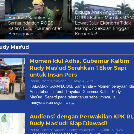
Diduga Anak Anggota
Status Tersangka Irma
DPRD Kaltim Masuk SMAN
Suryani Dicabut Polda
Lewat Jalur Ekonomi Tidak
Kaltim, Kuasa Hukum
Mampu? Sekolah Enggan
Pelapor Pertimbangkan
Komentar!
Praperadilan
udy Mas’ud
Momen Idul Adha, Gubernur Kaltim
Rudy Mas’ud Serahkan 1 Ekor Sapi
untuk Insan Pers
By
Berita
,
Daerah
,
Nasional
|
May 28, 2026
Halamankanancom@gma
HALAMANKANAN.COM, Samarinda – Momen perayaan Idu
Adha tahun ini turut dirayakan Gubernur Kaltim Rudy
Diduga Anak Anggota DPRD
Mas’ud. Seperti pada tahun-tahun sebelumnya, ia
menyerahkan sejumlah
Kaltim Masuk SMAN Lewat Jal
Ekonomi Tidak Mampu? Seko
In Berita, Daerah, Dprd Kaltim, Nasional, Pemprov
Audiensi dengan Perwakilan KPK RI,
Kaltim
|
July 7, 2026
Rudy Mas’ud: Siap Diawasi!
By
Berita
,
Daerah
,
Nasional
,
Pemprov Kaltim
|
April 24, 2026
Halam