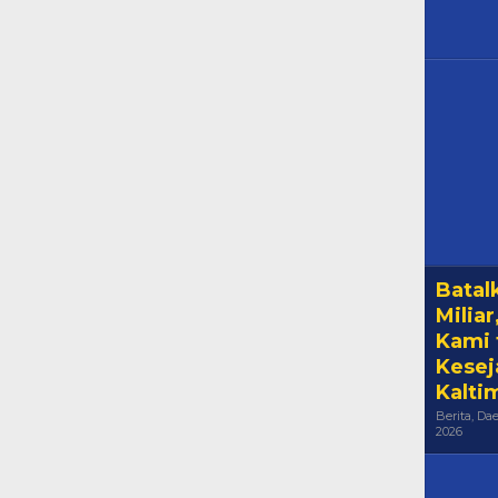
Batal
Milia
Kami 
Kesej
Kalti
Berita
,
Dae
By
2026
Hala