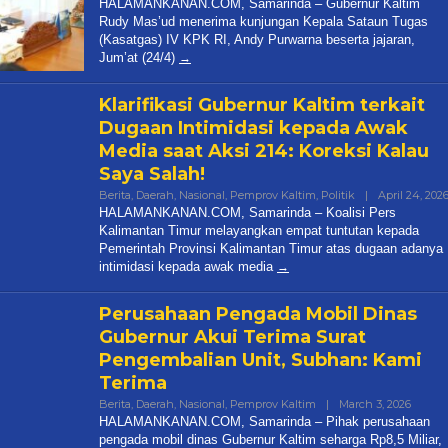
HALAMANKANAN.COM, Samarinda – Gubernur Kaltim
Rudy Mas’ud menerima kunjungan Kepala Sataun Tugas
(Kasatgas) IV KPK RI, Andy Purwarna beserta jajaran,
ai Dibakar, PPP
Jum’at (24/4)
rkan Oknum
Polisi!
Klarifikasi Gubernur Kaltim terkait
onal, Politik
|
May 25, 2026
Dugaan Intimidasi kepada Awak
Media saat Aksi 214: Koreksi Kalau
Saya Salah!
Berita
,
Daerah
,
Nasional
,
Pemprov Kaltim
,
Politik
|
April 24, 202
HALAMANKANAN.COM, Samarinda – Koalisi Pers
Kalimantan Timur melayangkan empat tuntutan kepada
Pemerintah Provinsi Kalimantan Timur atas dugaan adanya
intimidasi kepada awak media
Perusahaan Pengada Mobil Dinas
Gubernur Akui Terima Surat
Pengembalian Unit, Subhan: Kami
Terima
By
Berita
,
Daerah
,
Nasional
,
Pemprov Kaltim
|
March 3, 2026
Halam
HALAMANKANAN.COM, Samarinda – Pihak perusahaan
pengada mobil dinas Gubernur Kaltim seharga Rp8,5 Miliar,