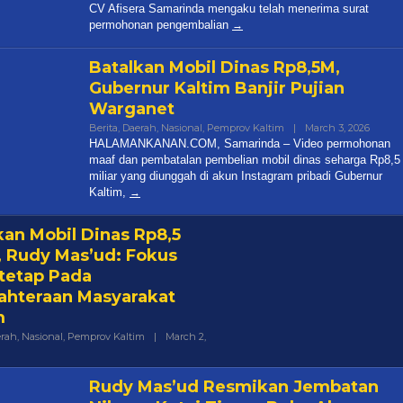
CV Afisera Samarinda mengaku telah menerima surat
permohonan pengembalian
Batalkan Mobil Dinas Rp8,5M,
Gubernur Kaltim Banjir Pujian
Warganet
By
Berita
,
Daerah
,
Nasional
,
Pemprov Kaltim
|
March 3, 2026
Halam
HALAMANKANAN.COM, Samarinda – Video permohonan
maaf dan pembatalan pembelian mobil dinas seharga Rp8,5
miliar yang diunggah di akun Instagram pribadi Gubernur
Kaltim,
kan Mobil Dinas Rp8,5
r, Rudy Mas’ud: Fokus
tetap Pada
ahteraan Masyarakat
m
rah
,
Nasional
,
Pemprov Kaltim
|
March 2,
mankanancom@gmail.com
Rudy Mas’ud Resmikan Jembatan