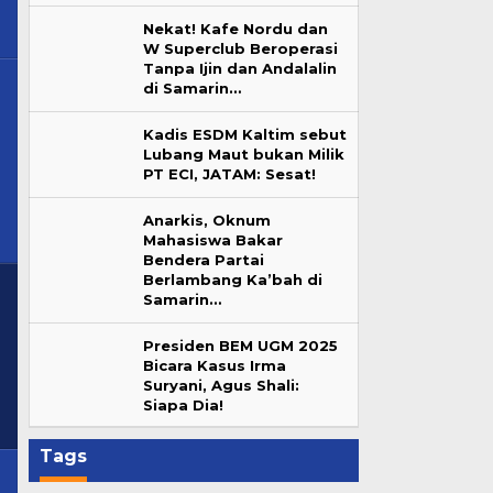
Nekat! Kafe Nordu dan
W Superclub Beroperasi
Tanpa Ijin dan Andalalin
di Samarin…
Kadis ESDM Kaltim sebut
Lubang Maut bukan Milik
ankanancom@gmail.com
PT ECI, JATAM: Sesat!
Anarkis, Oknum
Mahasiswa Bakar
Bendera Partai
Berlambang Ka’bah di
Samarin…
Presiden BEM UGM 2025
Bicara Kasus Irma
Suryani, Agus Shali:
Siapa Dia!
Tags