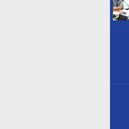
Bendera Part
Kaltim Lapo
Mahasiswa ke 
In Berita, Daerah, Nasi