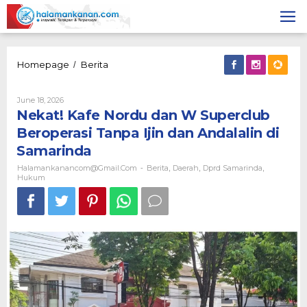
Skip
to
content
Nekat!
Homepage
Berita
/
Kafe
Nordu
By
June 18, 2026
dan
Halamankanancom@gmail.com
Nekat! Kafe Nordu dan W Superclub
W
Superclub
Beroperasi Tanpa Ijin dan Andalalin di
Beroperasi
Samarinda
Tanpa
Ijin
Halamankanancom@gmail.com
Berita
Daerah
Dprd Samarinda
-
,
,
,
dan
Hukum
Andalalin
di
Samarinda