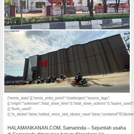
{"remix_data":[],"remix_entry_point":"challenges","source_tags":
[],"origin":"unknown","total_draw_time":0,"total_draw_actions":0,"layers_used
{},"tools_used":
{},"is_sticker":false,"edited_since_last_sticker_save":false,"containsFTESticker"
HALAMANKANAN.COM, Samarinda – Sejumlah usaha