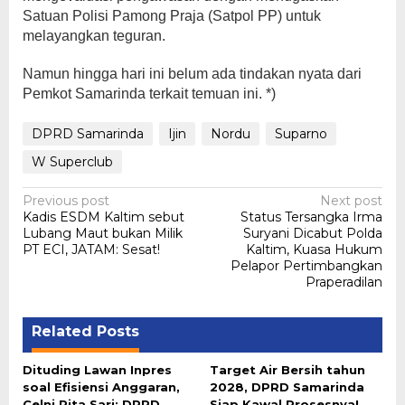
Satuan Polisi Pamong Praja (Satpol PP) untuk
melayangkan teguran.
Namun hingga hari ini belum ada tindakan nyata dari
Pemkot Samarinda terkait temuan ini. *)
DPRD Samarinda
Ijin
Nordu
Suparno
W Superclub
Post
Previous post
Next post
Kadis ESDM Kaltim sebut
Status Tersangka Irma
navigation
Lubang Maut bukan Milik
Suryani Dicabut Polda
PT ECI, JATAM: Sesat!
Kaltim, Kuasa Hukum
Pelapor Pertimbangkan
Praperadilan
Related Posts
Dituding Lawan Inpres
Target Air Bersih tahun
soal Efisiensi Anggaran,
2028, DPRD Samarinda
Celni Pita Sari: DPRD
Siap Kawal Prosesnya!