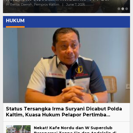
In Berita, Daerah, Pemprov Kaltim
|
June 7, 2026
HUKUM
Status Tersangka Irma Suryani Dicabut Polda
Kaltim, Kuasa Hukum Pelapor Pertimba…
Nekat! Kafe Nordu dan W Superclub
Beroperasi Tanpa Ijin dan Andalalin di