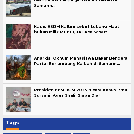
Samarin…
Kadis ESDM Kaltim sebut Lubang Maut
bukan Milik PT ECI, JATAM: Sesat!
Anarkis, Oknum Mahasiswa Bakar Bendera
Partai Berlambang Ka’bah di Samarin…
Presiden BEM UGM 2025 Bicara Kasus Irma
Suryani, Agus Shali: Siapa Dia!
Tags