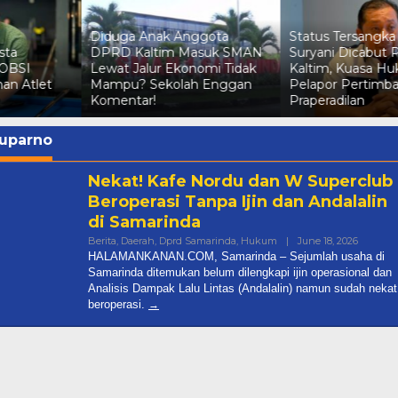
Diduga Anak Anggota
Status Tersangka Irma
DPRD Kaltim Masuk SMAN
Suryani Dicabut Polda
Lewat Jalur Ekonomi Tidak
Kaltim, Kuasa Hukum
Mampu? Sekolah Enggan
Pelapor Pertimbangkan
Komentar!
Praperadilan
uparno
Nekat! Kafe Nordu dan W Superclub
Beroperasi Tanpa Ijin dan Andalalin
di Samarinda
By
Berita
,
Daerah
,
Dprd Samarinda
,
Hukum
|
June 18, 2026
Halama
HALAMANKANAN.COM, Samarinda – Sejumlah usaha di
Samarinda ditemukan belum dilengkapi ijin operasional dan
Diduga Anak Anggota DPRD
Analisis Dampak Lalu Lintas (Andalalin) namun sudah nekat
beroperasi.
Kaltim Masuk SMAN Lewat Jal
Ekonomi Tidak Mampu? Seko
In Berita, Daerah, Dprd Kaltim, Nasional, Pemprov
Kaltim
|
July 7, 2026