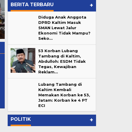
BERITA TERBARU
+
Reborn Fun Games, Cari
Diduga Anak Anggota
Nekat! Kafe Nordu dan W
Bibit Atlet Biliar Potensial
DPRD Kaltim Masuk
Superclub Beroperasi Tanpa
Samarinda
">
Reborn Fun
SMAN Lewat Jalur
Ijin dan Andalalin di
Games, Cari Bibit Atlet Biliar
Ekonomi Tidak Mampu?
Samarinda
Potensial Samarinda
Seko…
53 Korban Lubang
Tambang di Kaltim,
Abdulloh: ESDM Tidak
Tegas, Kewajiban
Reklam…
nkanancom@gmail.com
Lubang Tambang di
Kaltim Kembali
Memakan Korban ke 53,
Lubang Tambang di Kaltim
Jatam: Korban ke 4 PT
ur
Kembali Memakan Korban ke
ECI
…
53, Jatam: Korban ke 4 PT ECI
In Berita, Daerah, Pemprov Kaltim
|
June 7, 2026
POLITIK
+