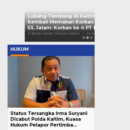
Bendera Part
Kaltim Lapo
Mahasiswa ke
In Berita, Daerah, Nas
HUKUM
Status Tersangka Irma Suryani
Dicabut Polda Kaltim, Kuasa
Hukum Pelapor Pertimba…