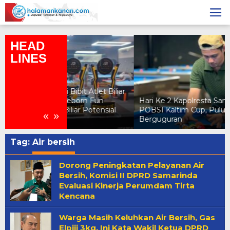
Skip
to
content
HEAD
LINES
ibit Atlet Biliar
eborn Fun
Hari Ke 2 Kapolresta Samarinda dan
iliar Potensial
POBSI Kaltim Cup, Puluhan Atlet
«
»
Berguguran
Tag:
Air bersih
Dorong Peningkatan Pelayanan Air
Bersih, Komisi II DPRD Samarinda
Evaluasi Kinerja Perumdam Tirta
Kencana
Warga Masih Keluhkan Air Bersih, Gas
Elpiji 3kg, Ini Kata Wakil Ketua DPRD