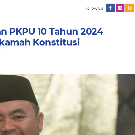
Follow Us
an PKPU 10 Tahun 2024
kamah Konstitusi
k
Diduga Anak Anggota DPRD
Kaltim Masuk SMAN Lewat Jal
Ekonomi Tidak Mampu? Seko
In Berita, Daerah, Dprd Kaltim, Nasional, Pemprov
Kaltim
|
July 7, 2026