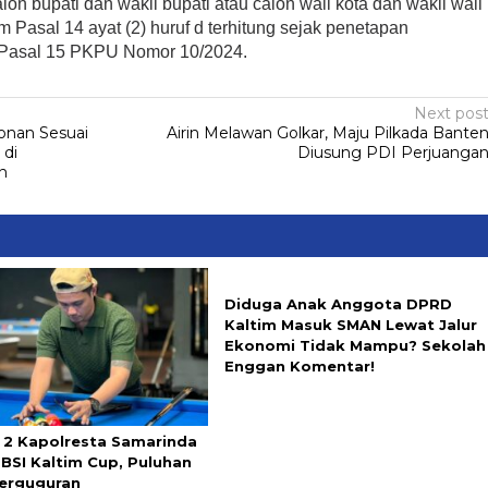
lon bupati dan wakil bupati atau calon wali kota dan wakil wali
Pasal 14 ayat (2) huruf d terhitung sejak penetapan
i Pasal 15 PKPU Nomor 10/2024.
Next pos
onan Sesuai
Airin Melawan Golkar, Maju Pilkada Bante
 di
Diusung PDI Perjuanga
n
Diduga Anak Anggota DPRD
Kaltim Masuk SMAN Lewat Jalur
Ekonomi Tidak Mampu? Sekolah
Enggan Komentar!
e 2 Kapolresta Samarinda
BSI Kaltim Cup, Puluhan
Berguguran