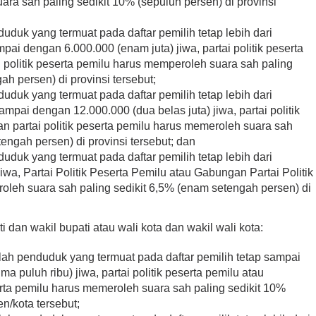
ra sah paling sedikit 10% (sepuluh persen) di provinsi
uduk yang termuat pada daftar pemilih tetap lebih dari
mpai dengan 6.000.000 (enam juta) jiwa, partai politik peserta
 politik peserta pemilu harus memperoleh suara sah paling
ah persen) di provinsi tersebut;
uduk yang termuat pada daftar pemilih tetap lebih dari
ampai dengan 12.000.000 (dua belas juta) jiwa, partai politik
n partai politik peserta pemilu harus memeroleh suara sah
tengah persen) di provinsi tersebut; dan
uduk yang termuat pada daftar pemilih tetap lebih dari
jiwa, Partai Politik Peserta Pemilu atau Gabungan Partai Politik
oleh suara sah paling sedikit 6,5% (enam setengah persen) di
 dan wakil bupati atau wali kota dan wakil wali kota:
ah penduduk yang termuat pada daftar pemilih tetap sampai
a puluh ribu) jiwa, partai politik peserta pemilu atau
erta pemilu harus memeroleh suara sah paling sedikit 10%
n/kota tersebut;