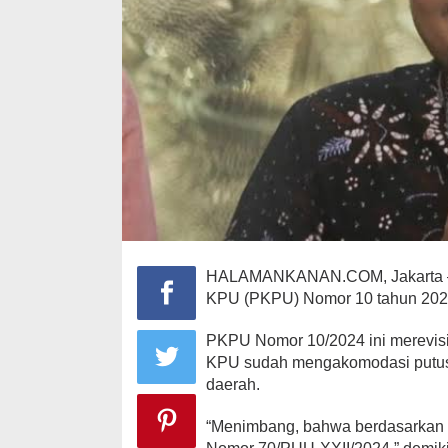
Bendera Part
Kaltim Lapo
Mahasiswa ke 
In Berita, Daerah, Nasi
HALAMANKANAN.COM, Jakarta – K
KPU (PKPU) Nomor 10 tahun 202
PKPU Nomor 10/2024 ini merevis
KPU sudah mengakomodasi putus
daerah.
“Menimbang, bahwa berdasarkan