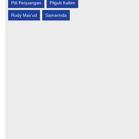
Pdi Perjuangan
Pilgub Kaltim
Rudy Mas'ud
Samarinda