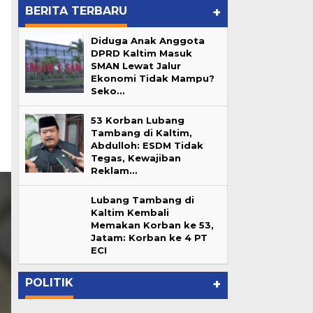
BERITA TERBARU
+
Diduga Anak Anggota
DPRD Kaltim Masuk
SMAN Lewat Jalur
Ekonomi Tidak Mampu?
Seko…
53 Korban Lubang
Tambang di Kaltim,
Abdulloh: ESDM Tidak
Tegas, Kewajiban
Reklam…
Lubang Tambang di
Kaltim Kembali
Memakan Korban ke 53,
Lubang Tambang di Kaltim
Jatam: Korban ke 4 PT
ur
Kembali Memakan Korban ke
ECI
…
53, Jatam: Korban ke 4 PT ECI
In Berita, Daerah, Pemprov Kaltim
|
June 7, 2026
POLITIK
+