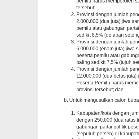
pemilu harus memperoleh sua
tersebut;
Provinsi dengan jumlah pend
2.000.000 (dua juta) jiwa sa
pemilu atau gabungan partai
sedikit 8,5% (delapan seteng
Provinsi dengan jumlah pend
6.000.000 (enam juta) jiwa s
peserta pemilu atau gabunga
paling sedikit 7,5% (tujuh se
Provinsi dengan jumlah pend
12.000.000 (dua belas juta) 
Peserta Pemilu harus memer
provinsi tersebut; dan
b. Untuk mengusulkan calon bupati
Kabupaten/kota dengan juml
dengan 250.000 (dua ratus lim
gabungan partai politik pes
(sepuluh persen) di kabupate