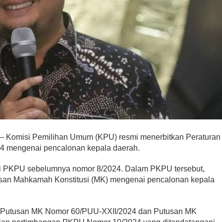
ai Dibakar, PPP
rkan Oknum
Polisi!
onal, Politik
|
May 25, 2026
omisi Pemilihan Umum (KPU) resmi menerbitkan Peraturan
4 mengenai pencalonan kepala daerah.
i PKPU sebelumnya nomor 8/2024. Dalam PKPU tersebut,
an Mahkamah Konstitusi (MK) mengenai pencalonan kepala
 Putusan MK Nomor 60/PUU-XXII/2024 dan Putusan MK