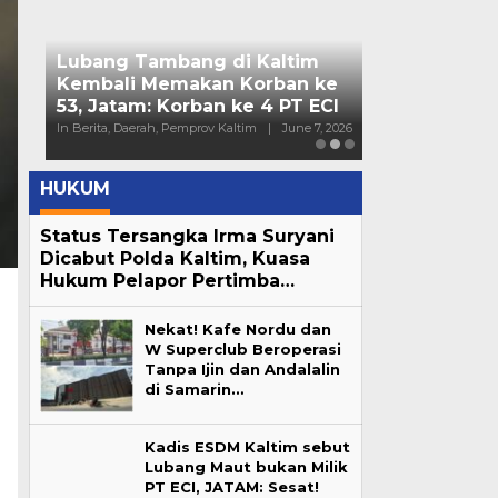
Bendera Part
Kaltim Lapo
Mahasiswa ke
In Berita, Daerah, Nas
HUKUM
Status Tersangka Irma Suryani
Dicabut Polda Kaltim, Kuasa
Hukum Pelapor Pertimba…
Nekat! Kafe Nordu dan
W Superclub Beroperasi
Tanpa Ijin dan Andalalin
di Samarin…
Kadis ESDM Kaltim sebut
Lubang Maut bukan Milik
PT ECI, JATAM: Sesat!