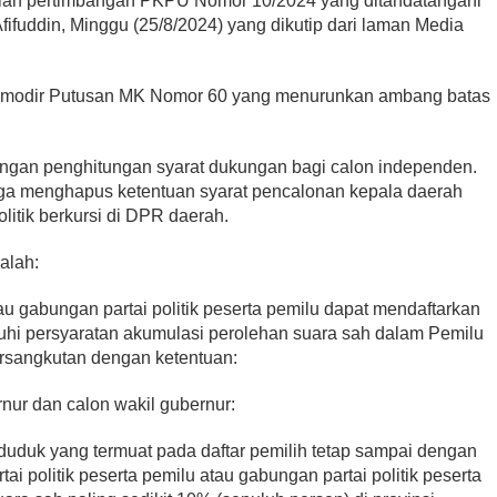
ian pertimbangan PKPU Nomor 10/2024 yang ditandatangani
fuddin, Minggu (25/8/2024) yang dikutip dari laman Media
omodir Putusan MK Nomor 60 yang menurunkan ambang batas
engan penghitungan syarat dukungan bagi calon independen.
juga menghapus ketentuan syarat pencalonan kepala daerah
olitik berkursi di DPR daerah.
alah:
atau gabungan partai politik peserta pemilu dapat mendaftarkan
uhi persyaratan akumulasi perolehan suara sah dalam Pemilu
rsangkutan dengan ketentuan:
nur dan calon wakil gubernur:
duduk yang termuat pada daftar pemilih tetap sampai dengan
rtai politik peserta pemilu atau gabungan partai politik peserta