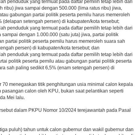
h penduduk yang termuat pada daftar pemilih tetap lebih dari
h ribu) jiwa sampai dengan 500.000 (lima ratus ribu) jiwa,
u atau gabungan partai politik peserta pemilu harus memeroleh
5% (delapan setengah persen) di kabupaten/kota tersebut;
h penduduk yang termuat pada daftar pemilih tetap lebih dari
a sampai dengan 1.000.000 (satu juta) jiwa, partai politik
n partai politik peserta pemilu harus memeroleh suara sah
etengah persen) di kabupaten/kota tersebut; dan
h penduduk yang termuat pada daftar pemilih tetap lebih dari
artai politik peserta pemilu atau gabungan partai politik peserta
a sah paling sedikit 6,5% (enam setengah persen) di
 70 menegaskan titik penghitungan usia minimal calon kepala
 pasangan calon oleh KPU, bukan saat pelantikan seperti
a Mei lalu.
sebut dalam PKPU Nomor 10/2024 terejawantah pada Pasal
(tiga puluh) tahun untuk calon gubernur dan wakil gubernur dan