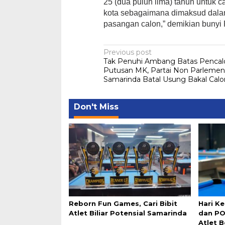
25 (dua puluh lima) tahun untuk ca
kota sebagaimana dimaksud dalam 
pasangan calon,” demikian buny
Post
Previous post
Tak Penuhi Ambang Batas Pencal
navigation
Putusan MK, Partai Non Parlemen
Samarinda Batal Usung Bakal Calo
Don't Miss
Reborn Fun Games, Cari Bibit
Hari K
Atlet Biliar Potensial Samarinda
dan PO
Atlet 