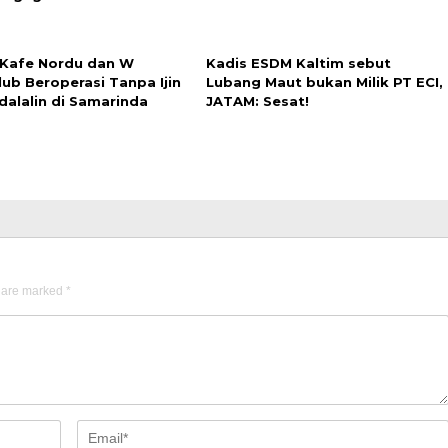
 Kafe Nordu dan W
Kadis ESDM Kaltim sebut
lub Beroperasi Tanpa Ijin
Lubang Maut bukan Milik PT ECI,
dalalin di Samarinda
JATAM: Sesat!
s are marked
*