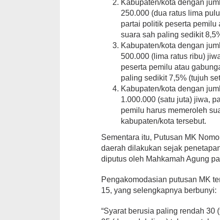
Kabupaten/kota dengan jumla
250.000 (dua ratus lima pulu
partai politik peserta pemil
suara sah paling sedikit 8,
Kabupaten/kota dengan jumla
500.000 (lima ratus ribu) jiw
peserta pemilu atau gabunga
paling sedikit 7,5% (tujuh s
Kabupaten/kota dengan jumla
1.000.000 (satu juta) jiwa, p
pemilu harus memeroleh suar
kabupaten/kota tersebut.
Sementara itu, Putusan MK Nomor
daerah dilakukan sejak penetapan
diputus oleh Mahkamah Agung pad
Pengakomodasian putusan MK ter
15, yang selengkapnya berbunyi:
“Syarat berusia paling rendah 30 