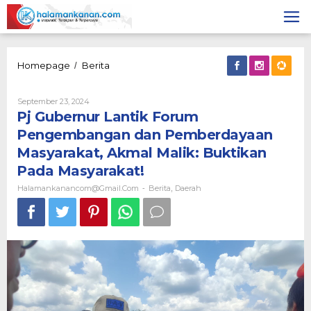
Skip
to
content
Pj
Homepage
Berita
/
Gubernur
Lantik
By
September 23, 2024
Forum
Halamankanancom@gmail.com
Pj Gubernur Lantik Forum
Pengembangan
dan
Pengembangan dan Pemberdayaan
Pemberdayaan
Masyarakat, Akmal Malik: Buktikan
Masyarakat,
Akmal
Pada Masyarakat!
Malik:
Halamankanancom@gmail.com
Berita
Daerah
Buktikan
-
,
Pada
Masyarakat!