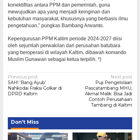
konektifitas antara PPM dan pemerintah, guna
mewujudkan apa yang menjadi keinginan dan
kebutuhan masyarakat, khususnya yang berbasis ilmu
pengetahuan,” pungkas Bambang Arwanto.
Kepengurusan PPM Kaltim periode 2024-2027 diisi
oleh sejumlah perwakilan dari perusahan batubara
yang beroperasi di wilayah Kaltim, dibawah komando
Muslim Gunawan sebagai ketua terpilih. *)
Post
Previous post
Next post
SAH! ‘Bang Ayub’
Puji Pengelolaan
navigation
Nahkodai Fraksi Golkar di
Pascatambang MHU,
DPRD Kaltim
Akmal Malik: Bisa Jadi
Contoh Perusahaan
Tambang di Kaltim
Don't Miss