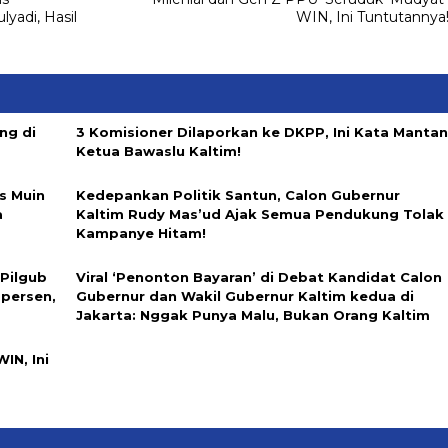
yadi, Hasil
WIN, Ini Tuntutannya
ng di
3 Komisioner Dilaporkan ke DKPP, Ini Kata Manta
Ketua Bawaslu Kaltim!
s Muin
Kedepankan Politik Santun, Calon Gubernur
a
Kaltim Rudy Mas’ud Ajak Semua Pendukung Tolak
Kampanye Hitam
!
 Pilgub
Viral ‘Penonton Bayaran’ di Debat Kandidat Calon
 persen,
Gubernur dan Wakil Gubernur Kaltim kedua di
Jakarta: Nggak Punya Malu, Bukan Orang Kaltim
IN, Ini