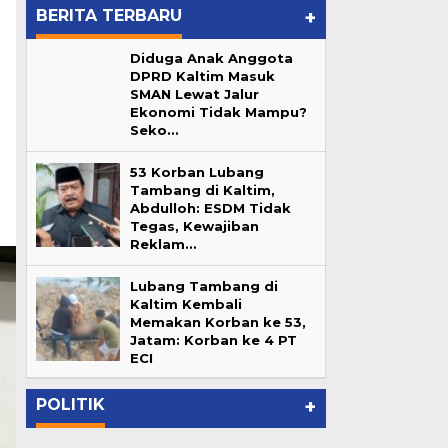
BERITA TERBARU
+
Diduga Anak Anggota
DPRD Kaltim Masuk
SMAN Lewat Jalur
Ekonomi Tidak Mampu?
Seko…
53 Korban Lubang
Tambang di Kaltim,
Abdulloh: ESDM Tidak
Tegas, Kewajiban
Reklam…
Lubang Tambang di
Kaltim Kembali
Memakan Korban ke 53,
Lubang Tambang di Kaltim
Jatam: Korban ke 4 PT
ur
Kembali Memakan Korban ke
ECI
…
53, Jatam: Korban ke 4 PT ECI
In Berita, Daerah, Pemprov Kaltim
|
June 7, 2026
POLITIK
+