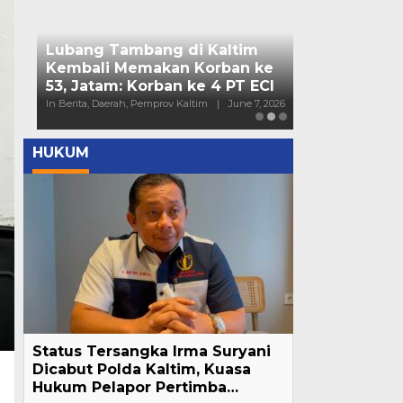
Bendera Part
Kaltim Lapo
Mahasiswa ke
In Berita, Daerah, Nas
HUKUM
Status Tersangka Irma Suryani
Dicabut Polda Kaltim, Kuasa
Hukum Pelapor Pertimba…