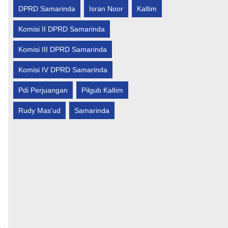
DPRD Samarinda
Isran Noor
Kaltim
Komisi II DPRD Samarinda
Komisi III DPRD Samarinda
Komisi IV DPRD Samarinda
Pdi Perjuangan
Pilgub Kaltim
Rudy Mas'ud
Samarinda
t
-