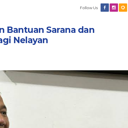
Follow Us
n Bantuan Sarana dan
agi Nelayan
Diduga Anak Anggota DPRD
Kaltim Masuk SMAN Lewat Jal
Ekonomi Tidak Mampu? Seko
In Berita, Daerah, Dprd Kaltim, Nasional, Pemprov
Kaltim
|
July 7, 2026