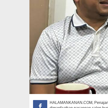
Bendera Part
Kaltim Lapo
Mahasiswa ke 
In Berita, Daerah, Nasi
HALAMANKANAN.COM, Penajam – 
dimanfaatkan pasangan calon bup