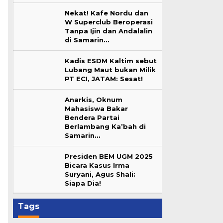
Nekat! Kafe Nordu dan
W Superclub Beroperasi
Tanpa Ijin dan Andalalin
k
di Samarin…
Kadis ESDM Kaltim sebut
Lubang Maut bukan Milik
PT ECI, JATAM: Sesat!
Anarkis, Oknum
Mahasiswa Bakar
Bendera Partai
Berlambang Ka’bah di
Samarin…
Presiden BEM UGM 2025
Bicara Kasus Irma
Suryani, Agus Shali:
Siapa Dia!
Tags