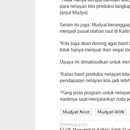
para nelayan kita produksi tangka
lanjut Mudyat.
Selain itu juga, Mudyat beranggapa
menjadi pusat olahan laut di Kalti
“Kita juga akan dorong agar hasil 
tidak hanya menjual ikan segar tan
Upaya ini dimaksudkan untuk men
“Kalau hasil produksi nelayan kita
pendapatan nelayan kita jadi le
“Yang jelas program untuk nelay
nantinya saat menjalankan roda p
Mudyat Noor
Mudyat-WIN
Post
Previous post
52,4% Masyarakat Kaltim Tidak Pu