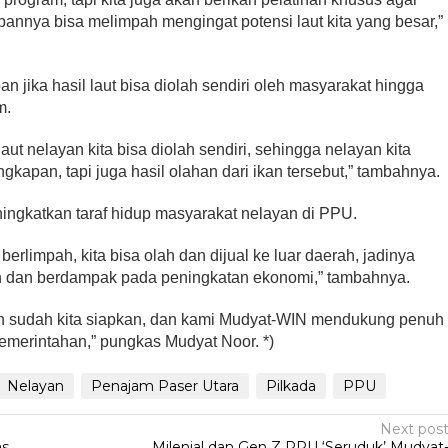
pannya bisa melimpah mengingat potensi laut kita yang besar,”
n jika hasil laut bisa diolah sendiri oleh masyarakat hingga
m.
laut nelayan kita bisa diolah sendiri, sehingga nelayan kita
gkapan, tapi juga hasil olahan dari ikan tersebut,” tambahnya.
ingkatkan taraf hidup masyarakat nelayan di PPU.
 berlimpah, kita bisa olah dan dijual ke luar daerah, jadinya
bih dan berdampak pada peningkatan ekonomi,” tambahnya.
an sudah kita siapkan, dan kami Mudyat-WIN mendukung penuh
emerintahan,” pungkas Mudyat Noor. *)
Nelayan
Penajam Paser Utara
Pilkada
PPU
Next pos
as
Milenial dan Gen Z PPU ‘Seruduk’ Mudyat