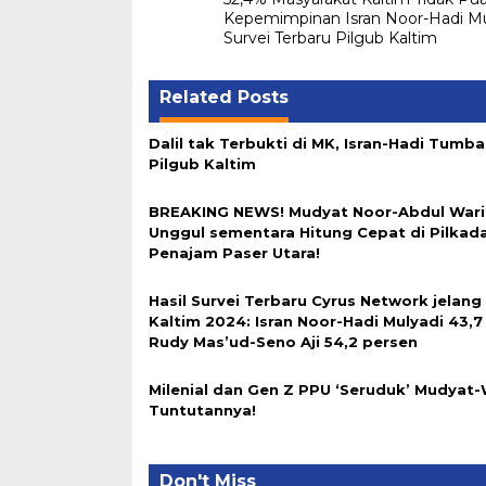
navigation
Kepemimpinan Isran Noor-Hadi Mul
Survei Terbaru Pilgub Kaltim
Related Posts
Dalil tak Terbukti di MK, Isran-Hadi Tumba
Pilgub Kaltim
BREAKING NEWS! Mudyat Noor-Abdul Wari
Unggul sementara Hitung Cepat di Pilkad
Penajam Paser Utara!
Hasil Survei Terbaru Cyrus Network jelang
Kaltim 2024: Isran Noor-Hadi Mulyadi 43,7
Rudy Mas’ud-Seno Aji 54,2 persen
Milenial dan Gen Z PPU ‘Seruduk’ Mudyat-W
Tuntutannya!
Don't Miss