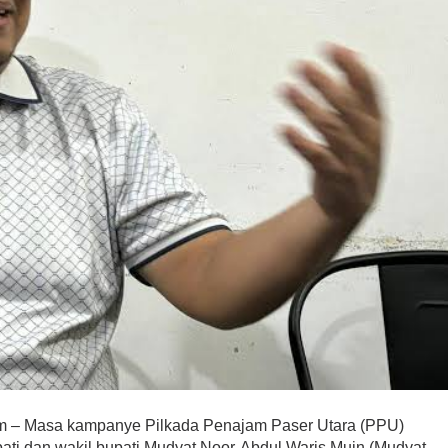
ai Dibakar, PPP
rkan Oknum
Polisi!
onal, Politik
|
May 25, 2026
Masa kampanye Pilkada Penajam Paser Utara (PPU)
ati dan wakil bupati Mudyat Noor-Abdul Waris Muin (Mudyat-