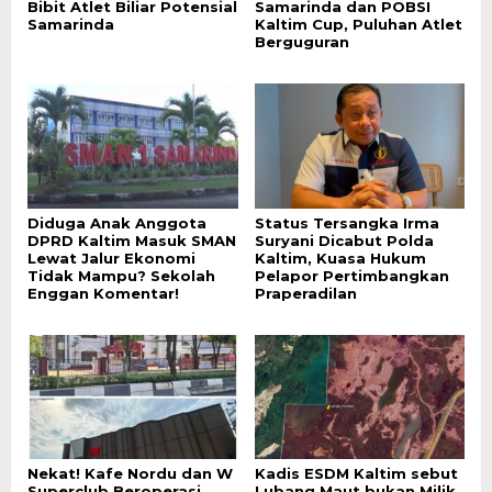
Bibit Atlet Biliar Potensial
Samarinda dan POBSI
Samarinda
Kaltim Cup, Puluhan Atlet
Berguguran
Diduga Anak Anggota
Status Tersangka Irma
DPRD Kaltim Masuk SMAN
Suryani Dicabut Polda
Lewat Jalur Ekonomi
Kaltim, Kuasa Hukum
Tidak Mampu? Sekolah
Pelapor Pertimbangkan
Enggan Komentar!
Praperadilan
Nekat! Kafe Nordu dan W
Kadis ESDM Kaltim sebut
Superclub Beroperasi
Lubang Maut bukan Milik