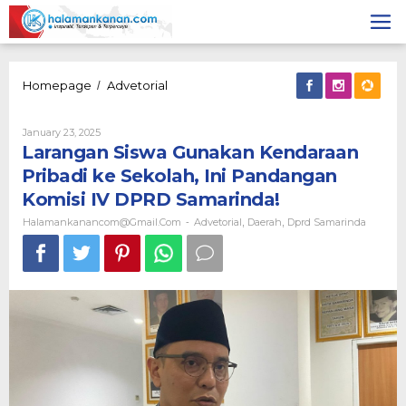
Skip
to
content
Larangan
Homepage
Advetorial
/
Siswa
Gunakan
By
January 23, 2025
Kendaraan
Halamankanancom@gmail.com
Larangan Siswa Gunakan Kendaraan
Pribadi
ke
Pribadi ke Sekolah, Ini Pandangan
Sekolah,
Komisi IV DPRD Samarinda!
Ini
Pandangan
Halamankanancom@gmail.com
Advetorial
Daerah
Dprd Samarinda
-
,
,
Komisi
IV
DPRD
Samarinda!