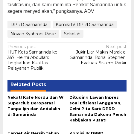
fasilitas ini, dan kami meminta Pemkot Samarinda untuk
segera menyediakan,” pungkasnya. ADV
DPRD Samarinda
Komisi IV DPRD Samarinda
Novan Syahroni Pasie
Sekolah
Post
Previous post
Next post
HUT Kota Samarinda ke-
Jukir Liar Makin Marak di
navigation
357, Helmi Abdullah:
Samarinda, Ronal Stephen:
Tingkatkan Kualitas
Evaluasi Sistem Parkir
Pelayanan Publik
Related Posts
Nekat! Kafe Nordu dan W
Dituding Lawan Inpres
Superclub Beroperasi
soal Efisiensi Anggaran,
Tanpa Ijin dan Andalalin
Celni Pita Sari: DPRD
di Samarinda
Samarinda Dukung Penuh
Kebijakan Pusat!
Target Air Bersih tahun
Komisi IV DPRD