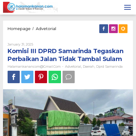
Skip
to
content
Komisi
Homepage
Advetorial
/
III
DPRD
By
January 31, 2025
Samarinda
Halamankanancom@gmail.com
Komisi III DPRD Samarinda Tegaskan
Tegaskan
Perbaikan
Perbaikan Jalan Tidak Tambal Sulam
Jalan
Tidak
Halamankanancom@gmail.com
Advetorial
Daerah
Dprd Samarinda
-
,
,
Tambal
Sulam