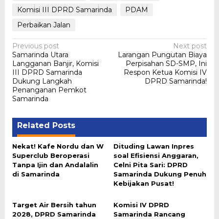
Komisi III DPRD Samarinda
PDAM
Perbaikan Jalan
Post
Previous post
Next post
Samarinda Utara
Larangan Pungutan Biaya
navigation
Langganan Banjir, Komisi
Perpisahan SD-SMP, Ini
III DPRD Samarinda
Respon Ketua Komisi IV
Dukung Langkah
DPRD Samarinda!
Penanganan Pemkot
Samarinda
Related Posts
Nekat! Kafe Nordu dan W
Dituding Lawan Inpres
Superclub Beroperasi
soal Efisiensi Anggaran,
Tanpa Ijin dan Andalalin
Celni Pita Sari: DPRD
di Samarinda
Samarinda Dukung Penuh
Kebijakan Pusat!
Target Air Bersih tahun
Komisi IV DPRD
2028, DPRD Samarinda
Samarinda Rancang