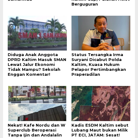
Berguguran
Diduga Anak Anggota
Status Tersangka Irma
DPRD Kaltim Masuk SMAN
Suryani Dicabut Polda
Lewat Jalur Ekonomi
Kaltim, Kuasa Hukum
Tidak Mampu? Sekolah
Pelapor Pertimbangkan
Enggan Komentar!
Praperadilan
Nekat! Kafe Nordu dan W
Kadis ESDM Kaltim sebut
Superclub Beroperasi
Lubang Maut bukan Milik
Tanpa Ijin dan Andalalin
PT ECI, JATAM: Sesat!