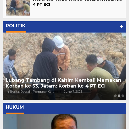
4 PT ECI
POLITIK
+
Lubang Tambang di Kaltim Kembali Memakan
Korban ke 53, Jatam: Korban ke 4 PT ECI
In Berita, Daerah, Pemprov Kaltim
|
June 7, 2026
HUKUM