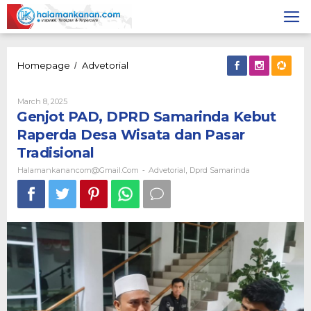
Skip
to
content
Genjot
Homepage
Advetorial
/
PAD,
DPRD
By
March 8, 2025
Samarinda
Halamankanancom@gmail.com
Genjot PAD, DPRD Samarinda Kebut
Kebut
Raperda
Raperda Desa Wisata dan Pasar
Desa
Tradisional
Wisata
dan
Halamankanancom@gmail.com
Advetorial
Dprd Samarinda
-
,
Pasar
Tradisional