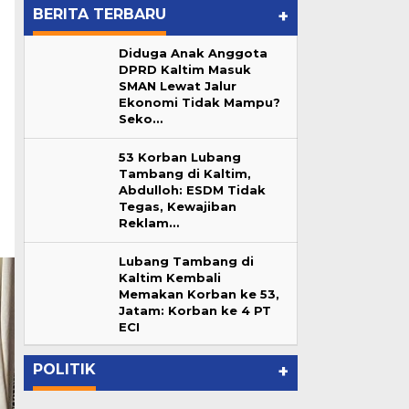
BERITA TERBARU
+
Diduga Anak Anggota
DPRD Kaltim Masuk
SMAN Lewat Jalur
Ekonomi Tidak Mampu?
Seko…
53 Korban Lubang
Tambang di Kaltim,
Abdulloh: ESDM Tidak
Tegas, Kewajiban
Reklam…
Lubang Tambang di
Kaltim Kembali
Memakan Korban ke 53,
Lubang Tambang di Kaltim
Jatam: Korban ke 4 PT
ur
Kembali Memakan Korban ke
ECI
…
53, Jatam: Korban ke 4 PT ECI
In Berita, Daerah, Pemprov Kaltim
|
June 7, 2026
POLITIK
+