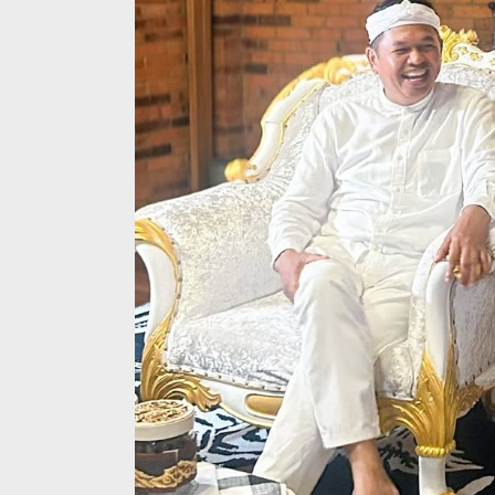
Bendera Part
Kaltim Lapo
Mahasiswa ke 
In Berita, Daerah, Nasi