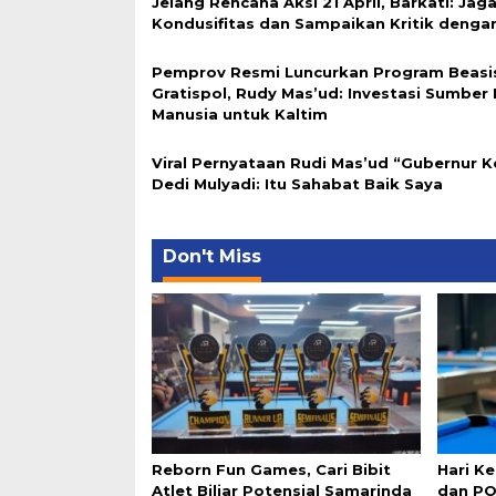
Jelang Rencana Aksi 21 April, Barkati: Jag
Kondusifitas dan Sampaikan Kritik denga
Pemprov Resmi Luncurkan Program Beas
Gratispol, Rudy Mas’ud: Investasi Sumber
Manusia untuk Kaltim
Viral Pernyataan Rudi Mas’ud “Gubernur K
Dedi Mulyadi: Itu Sahabat Baik Saya
Don't Miss
Reborn Fun Games, Cari Bibit
Hari K
Atlet Biliar Potensial Samarinda
dan PO