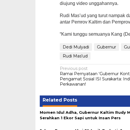
diujung video unggahannya.
Rudi Mas’ud yang turut nampak 
antar Pemrov Kaltim dan Pemprov
“Kami tunggu semuanya Kang (Dedi
Dedi Mulyadi
Gubernur
Gu
Rudi Mas'ud
Post
Previous post
Ramai Pernyataan ‘Gubernur Kont
navigation
Pengamat Sosial ISI Surakarta: In
Perkawanan!
Related Posts
Momen Idul Adha, Gubernur Kaltim Rudy 
Serahkan 1 Ekor Sapi untuk Insan Pers