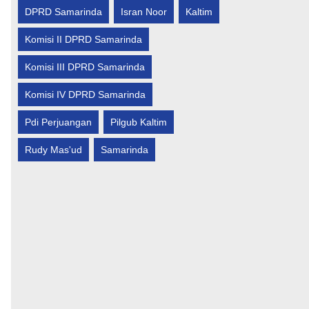
DPRD Samarinda
Isran Noor
Kaltim
Komisi II DPRD Samarinda
Komisi III DPRD Samarinda
Komisi IV DPRD Samarinda
Pdi Perjuangan
Pilgub Kaltim
Rudy Mas'ud
Samarinda