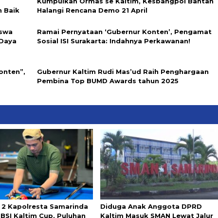
a
Kumpulkan Ormas se Kaltim, Kesbangpol Bantah
n Baik
Halangi Rencana Demo 21 April
iswa
Ramai Pernyataan ‘Gubernur Konten’, Pengamat
 Daya
Sosial ISI Surakarta: Indahnya Perkawanan!
onten”,
Gubernur Kaltim Rudi Mas’ud Raih Penghargaan
Pembina Top BUMD Awards tahun 2025
e 2 Kapolresta Samarinda
Diduga Anak Anggota DPRD
BSI Kaltim Cup, Puluhan
Kaltim Masuk SMAN Lewat Jalur