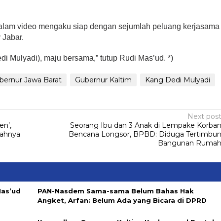
dalam video mengaku siap dengan sejumlah peluang kerjasama
 Jabar.
 Mulyadi), maju bersama,” tutup Rudi Mas’ud. *)
bernur Jawa Barat
Gubernur Kaltim
Kang Dedi Mulyadi
Next pos
en’,
Seorang Ibu dan 3 Anak di Lempake Korba
dahnya
Bencana Longsor, BPBD: Diduga Tertimbu
Bangunan Ruma
Mas’ud
PAN-Nasdem Sama-sama Belum Bahas Hak
Angket, Arfan: Belum Ada yang Bicara di DPRD