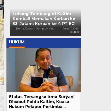
Bendera Part
Kaltim Lapo
Mahasiswa ke
In Berita, Daerah, Nas
HUKUM
Status Tersangka Irma Suryani
Dicabut Polda Kaltim, Kuasa
Hukum Pelapor Pertimba…