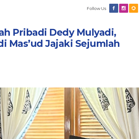
Follow Us
h Pribadi Dedy Mulyadi,
i Mas’ud Jajaki Sejumlah
Diduga Anak Anggota DPRD
Kaltim Masuk SMAN Lewat Jal
Ekonomi Tidak Mampu? Seko
In Berita, Daerah, Dprd Kaltim, Nasional, Pemprov
Kaltim
|
July 7, 2026