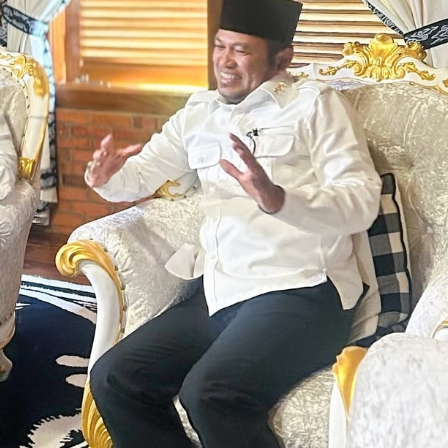
ai Dibakar, PPP
rkan Oknum
Polisi!
onal, Politik
|
May 25, 2026