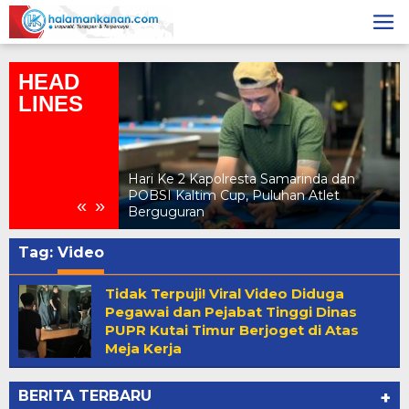
Skip
to
content
HEAD
LINES
ibit Atlet Biliar
eborn Fun
Hari Ke 2 Kapolresta Samarinda dan
iliar Potensial
POBSI Kaltim Cup, Puluhan Atlet
«
»
Berguguran
Tag:
Video
Tidak Terpuji! Viral Video Diduga
Pegawai dan Pejabat Tinggi Dinas
PUPR Kutai Timur Berjoget di Atas
Meja Kerja
BERITA TERBARU
+