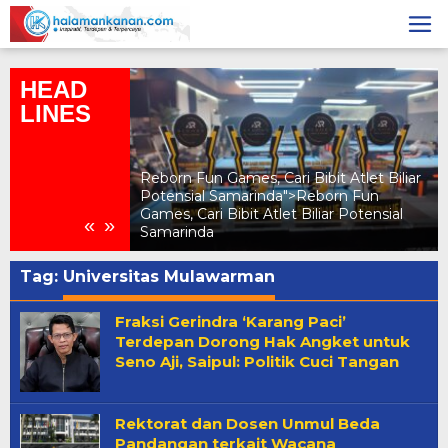
Skip
to
content
HEAD
LINES
Reborn Fun Games, Cari Bibit Atlet Biliar
 W Superclub
Potensial Samarinda
">
Reborn Fun
n Andalalin di
Games, Cari Bibit Atlet Biliar Potensial
«
»
Samarinda
Tag:
Universitas Mulawarman
Fraksi Gerindra ‘Karang Paci’
Terdepan Dorong Hak Angket untuk
Seno Aji, Saipul: Politik Cuci Tangan
Rektorat dan Dosen Unmul Beda
Pandangan terkait Wacana