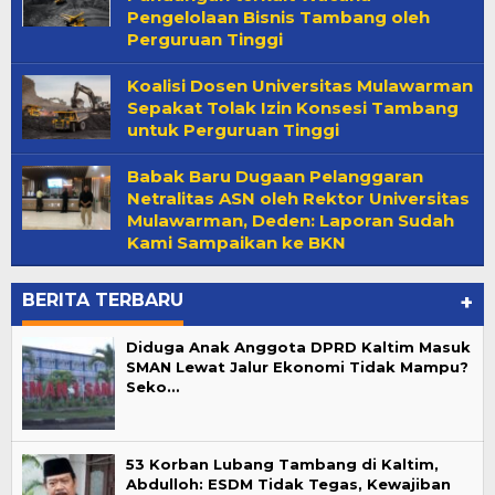
Pengelolaan Bisnis Tambang oleh
Perguruan Tinggi
Koalisi Dosen Universitas Mulawarman
Sepakat Tolak Izin Konsesi Tambang
untuk Perguruan Tinggi
Babak Baru Dugaan Pelanggaran
Netralitas ASN oleh Rektor Universitas
Mulawarman, Deden: Laporan Sudah
Kami Sampaikan ke BKN
BERITA TERBARU
+
Diduga Anak Anggota DPRD Kaltim Masuk
SMAN Lewat Jalur Ekonomi Tidak Mampu?
Seko…
53 Korban Lubang Tambang di Kaltim,
Abdulloh: ESDM Tidak Tegas, Kewajiban