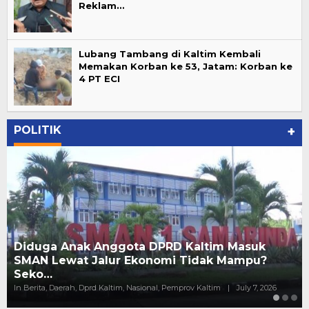
Reklam…
Lubang Tambang di Kaltim Kembali
Memakan Korban ke 53, Jatam: Korban ke
4 PT ECI
POLITIK
+
duga Anak Anggota DPRD Kaltim Masuk
AN Lewat Jalur Ekonomi Tidak Mampu?
Luba
ko…
Korba
rita, Daerah, Dprd Kaltim, Nasional, Pemprov Kaltim
|
July 7, 2026
In Berit