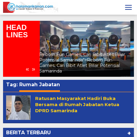
Skip
to
content
HEAD
LINES
ibit Atlet Biliar
eborn Fun
Hari Ke 2 Kapolresta Samarinda dan
iliar Potensial
POBSI Kaltim Cup, Puluhan Atlet
«
»
Berguguran
Tag:
Rumah Jabatan
Ratusan Masyarakat Hadiri Buka
Bersama di Rumah Jabatan Ketua
DPRD Samarinda
BERITA TERBARU
+