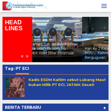
Skip
to
content
HEAD
LINES
ibit Atlet Biliar
eborn Fun
Hari Ke 2 Kapolresta Samarinda dan
iliar Potensial
POBSI Kaltim Cup, Puluhan Atlet
«
»
Berguguran
Tag:
PT ECI
Kadis ESDM Kaltim sebut Lubang Maut
bukan Milik PT ECI, JATAM: Sesat!
BERITA TERBARU
+