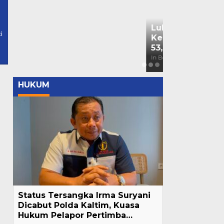
il.com
Bendera Part
i
Kaltim Lapo
Mahasiswa ke
In Berita, Daerah, Nas
HUKUM
Status Tersangka Irma Suryani
Dicabut Polda Kaltim, Kuasa
Hukum Pelapor Pertimba…