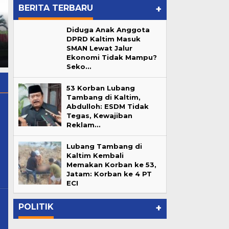
BERITA TERBARU
+
Reborn Fun Games, Cari
Diduga Anak Anggota
Nekat! Kafe Nordu dan W
Bibit Atlet Biliar Potensial
DPRD Kaltim Masuk
Superclub Beroperasi Tanpa
Samarinda
">
Reborn Fun
SMAN Lewat Jalur
Ijin dan Andalalin di
Games, Cari Bibit Atlet Biliar
Ekonomi Tidak Mampu?
Samarinda
Potensial Samarinda
Seko…
53 Korban Lubang
Tambang di Kaltim,
Abdulloh: ESDM Tidak
Tegas, Kewajiban
Reklam…
@gmail.com
Lubang Tambang di
Kaltim Kembali
Memakan Korban ke 53,
Lubang Tambang di Kaltim
Jatam: Korban ke 4 PT
ur
Kembali Memakan Korban ke
ECI
…
53, Jatam: Korban ke 4 PT ECI
In Berita, Daerah, Pemprov Kaltim
|
June 7, 2026
POLITIK
+