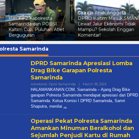
Diduga Anak Anggota
Status Tersangka Irma
DPRD Kaltim Masuk SMAN
Suryani Dicabut Polda
Lewat Jalur Ekonomi Tidak
Kaltim, Kuasa Hukum
Mampu? Sekolah Enggan
Pelapor Pertimbangkan
Komentar!
Praperadilan
olresta Samarinda
DPRD Samarinda Apresiasi Lomba
Drag Bike Garapan Polresta
Samarinda
By
Advetorial
,
Dprd Samarinda
|
March 18, 2025
Halamankanancom
HALAMANKANAN.COM, Samarinda – Ajang Drag Bike
garapan Polresta Samarinda mendapat apresiasi dari DPRD
Diduga Anak Anggota DPRD
Samarinda. Ketua Komisi I DPRD Samarinda, Samri
Shaputra, menilai
Kaltim Masuk SMAN Lewat Jal
Ekonomi Tidak Mampu? Seko
In Berita, Daerah, Dprd Kaltim, Nasional, Pemprov
Operasi Pekat Polresta Samarinda
Kaltim
|
July 7, 2026
Amankan Minuman Beralkohol dan
Sejumlah Penjudi Kartu di Rumah