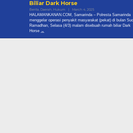
Biliar Dark Horse
By
Berita
,
Daerah
,
Hukum
|
March 4, 2025
Halamankanancom@gma
HALAMANKANAN.COM, Samarinda – Polresta Samarinda
ai Dibakar, PPP
menggelar operasi penyakit masyarakat (pekat) di bulan Suc
rkan Oknum
Ramadhan, Selasa (4/3) malam disebuah rumah biliar Dark
Polisi!
Horse
onal, Politik
|
May 25, 2026