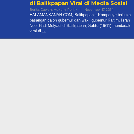
di Balikpapan Viral di Media Sosial
By
Berita
,
Daerah
,
Hukum
,
Politik
|
November 17, 2024
Halamankan
HALAMANKANAN.COM, Balikpapan – Kampanye terbuka
ai Dibakar, PPP
pasangan calon gubernur dan wakil gubernur Kaltim, Isran
rkan Oknum
Noor-Hadi Mulyadi di Balikpapan, Sabtu (16/11) mendadak
Polisi!
viral di
onal, Politik
|
May 25, 2026