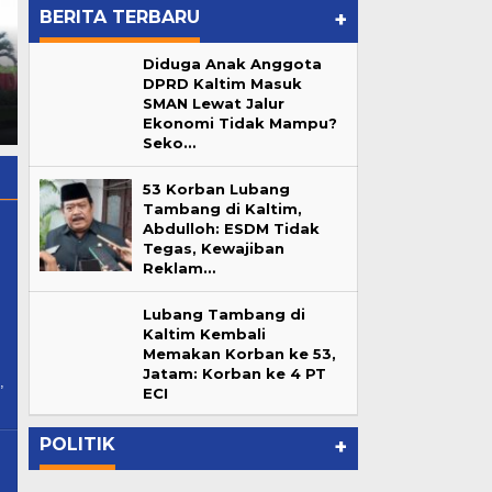
BERITA TERBARU
+
Reborn Fun Games, Cari
Diduga Anak Anggota
Nekat! Kafe Nordu dan W
Bibit Atlet Biliar Potensial
DPRD Kaltim Masuk
Superclub Beroperasi Tanpa
Samarinda
">
Reborn Fun
SMAN Lewat Jalur
Ijin dan Andalalin di
Games, Cari Bibit Atlet Biliar
Ekonomi Tidak Mampu?
Samarinda
Potensial Samarinda
Seko…
53 Korban Lubang
Tambang di Kaltim,
Abdulloh: ESDM Tidak
Tegas, Kewajiban
Reklam…
Lubang Tambang di
Kaltim Kembali
ancom@gmail.com
Memakan Korban ke 53,
Lubang Tambang di Kaltim
Jatam: Korban ke 4 PT
ur
,
Kembali Memakan Korban ke
ECI
…
53, Jatam: Korban ke 4 PT ECI
In Berita, Daerah, Pemprov Kaltim
|
June 7, 2026
POLITIK
+