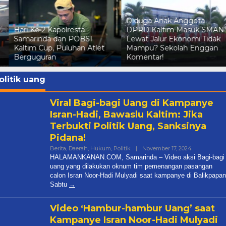
Diduga Anak Anggota
Status Tersangka Irma
DPRD Kaltim Masuk SMAN
Suryani Dicabut Polda
Lewat Jalur Ekonomi Tidak
Kaltim, Kuasa Hukum
Mampu? Sekolah Enggan
Pelapor Pertimbangkan
Komentar!
Praperadilan
olitik uang
Viral Bagi-bagi Uang di Kampanye
Isran-Hadi, Bawaslu Kaltim: Jika
Terbukti Politik Uang, Sanksinya
Pidana!
By
Berita
,
Daerah
,
Hukum
,
Politik
|
November 17, 2024
Halamankan
HALAMANKANAN.COM, Samarinda – Video aksi Bagi-bagi
Diduga Anak Anggota DPRD
uang yang dilakukan oknum tim pemenangan pasangan
Kaltim Masuk SMAN Lewat Jal
calon Isran Noor-Hadi Mulyadi saat kampanye di Balikpapan
Ekonomi Tidak Mampu? Seko
Sabtu
In Berita, Daerah, Dprd Kaltim, Nasional, Pemprov
Kaltim
|
July 7, 2026
Video ‘Hambur-hambur Uang’ saat
Kampanye Isran Noor-Hadi Mulyadi