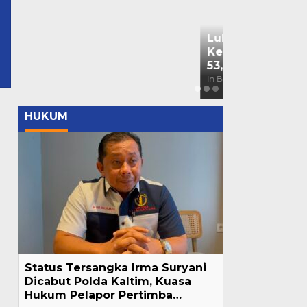
ancom@gmail.com
Bendera Part
Kaltim Lapo
Mahasiswa ke
In Berita, Daerah, Nas
HUKUM
Status Tersangka Irma Suryani
Dicabut Polda Kaltim, Kuasa
Hukum Pelapor Pertimba…