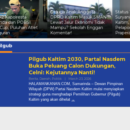
Diduga Anak Anggota
Status Tersangka Irma
DPRD Kaltim Masuk SMAN
Suryani Dicabut Polda
Lewat Jalur Ekonomi Tidak
Kaltim, Kuasa Hukum
Mampu? Sekolah Enggan
Pelapor Pertimbangkan
Komentar!
Praperadilan
ilgub
Pilgub Kaltim 2030, Partai Nasdem
Buka Peluang Calon Dukungan,
Celni: Kejutannya Nanti!
By
Berita
,
Daerah
,
Politik
|
March 23, 2026
Halamankanancom@gma
HALAMANKANAN.COM, Samarinda – Dewan Pimpinan
Wilayah (DPW) Partai Nasdem Kaltim mulai menyiapkan
Diduga Anak Anggota DPRD
strategi guna menghadapi Pemilihan Gubernur (Pilgub)
Kaltim yang akan dihelat
Kaltim Masuk SMAN Lewat Jal
Ekonomi Tidak Mampu? Seko
In Berita, Daerah, Dprd Kaltim, Nasional, Pemprov
Kaltim
|
July 7, 2026