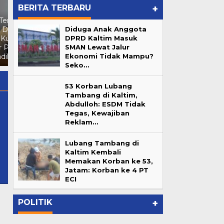
BERITA TERBARU
+
Reborn Fun Games, Cari
Diduga Anak Anggota
Nekat! Kafe Nordu dan W
Bibit Atlet Biliar Potensial
DPRD Kaltim Masuk
Superclub Beroperasi Tanpa
Samarinda
">
Reborn Fun
SMAN Lewat Jalur
Ijin dan Andalalin di
Games, Cari Bibit Atlet Biliar
Ekonomi Tidak Mampu?
Samarinda
Potensial Samarinda
Seko…
53 Korban Lubang
Tambang di Kaltim,
Abdulloh: ESDM Tidak
Tegas, Kewajiban
Reklam…
il.com
Lubang Tambang di
Kaltim Kembali
Memakan Korban ke 53,
Lubang Tambang di Kaltim
Jatam: Korban ke 4 PT
ur
Kembali Memakan Korban ke
ECI
…
53, Jatam: Korban ke 4 PT ECI
In Berita, Daerah, Pemprov Kaltim
|
June 7, 2026
POLITIK
+