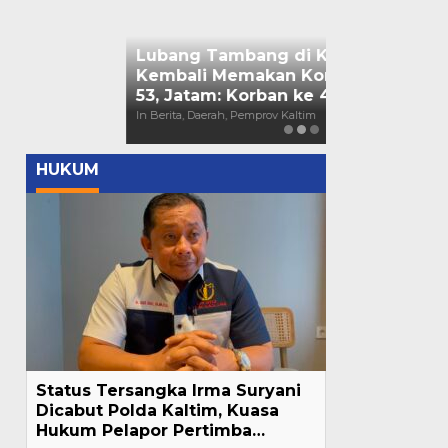
Bendera Part
Kaltim Lapo
Mahasiswa ke
In Berita, Daerah, Nas
HUKUM
Status Tersangka Irma Suryani
Dicabut Polda Kaltim, Kuasa
Hukum Pelapor Pertimba…