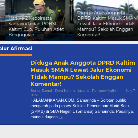
Diduga Anak Anggota
Status Tersangka Irma
DPRD Kaltim Masuk SMAN
Suryani Dicabut Polda
Lewat Jalur Ekonomi Tidak
Kaltim, Kuasa Hukum
Mampu? Sekolah Enggan
Pelapor Pertimbangkan
Komentar!
Praperadilan
alur Afirmasi
Diduga Anak Anggota DPRD Kaltim
Masuk SMAN Lewat Jalur Ekonomi
Tidak Mampu? Sekolah Enggan
Komentar!
Berita
,
Daerah
,
Dprd Kaltim
,
Nasional
,
Pemprov Kaltim
|
July 7,
By
2026
Halamankanancom@gmail.com
Diduga Anak Anggota DPRD
HALAMANKANAN.COM, Samarinda – Sorotan publik
Kaltim Masuk SMAN Lewat Jal
mengarah pada proses Seleksi Penerimaan Murid Baru
(SPMB) di SMA Negeri 1 (Smansa) Samarinda. Pasalnya,
Ekonomi Tidak Mampu? Seko
muncul dugaan
In Berita, Daerah, Dprd Kaltim, Nasional, Pemprov
Kaltim
|
July 7, 2026