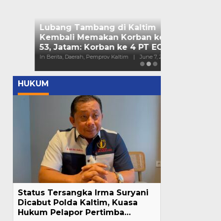
Bendera Part
Kaltim Lapo
Mahasiswa ke
In Berita, Daerah, Nas
HUKUM
Status Tersangka Irma Suryani
Dicabut Polda Kaltim, Kuasa
Hukum Pelapor Pertimba…