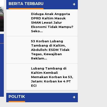
BERITA TERBARU
+
Reborn Fun Games, Cari
Diduga Anak Anggota
Nekat! Kafe Nordu dan W
Bibit Atlet Biliar Potensial
DPRD Kaltim Masuk
Superclub Beroperasi Tanpa
Samarinda
">
Reborn Fun
SMAN Lewat Jalur
Ijin dan Andalalin di
Games, Cari Bibit Atlet Biliar
Ekonomi Tidak Mampu?
Samarinda
Potensial Samarinda
Seko…
53 Korban Lubang
Tambang di Kaltim,
Abdulloh: ESDM Tidak
Tegas, Kewajiban
Reklam…
Lubang Tambang di
Kaltim Kembali
Memakan Korban ke 53,
Lubang Tambang di Kaltim
Jatam: Korban ke 4 PT
ur
Kembali Memakan Korban ke
ECI
…
53, Jatam: Korban ke 4 PT ECI
In Berita, Daerah, Pemprov Kaltim
|
June 7, 2026
POLITIK
+