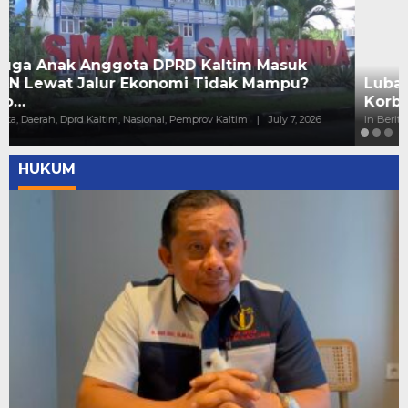
Lubang Tambang di Kaltim Kembali Memakan
Korban ke 53, Jatam: Korban ke 4 PT ECI
In Berita, Daerah, Pemprov Kaltim
|
June 7, 2026
HUKUM