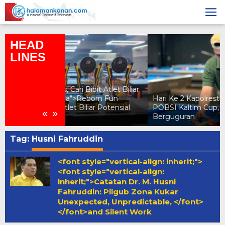
Skip
to
content
HEAD
LINES
ibit Atlet Biliar
eborn Fun
Hari Ke 2 Kapolresta Samarinda dan
iliar Potensial
POBSI Kaltim Cup, Puluhan Atlet
«
»
Berguguran
Tag:
Husni Fahruddin
<font style="vertical-align: inherit;">
<font style="vertical-align:
inherit;">Catatan Dr. M. Husni
Fahruddin: Pilgub Zona Kukar
Unexpected, Unpredictable, </font>
</font>and Silent Work