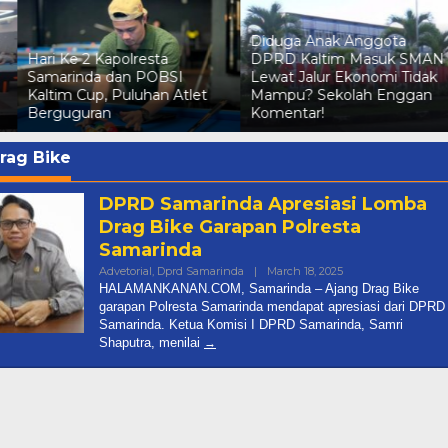
Diduga Anak Anggota
Status Tersangka Irma
DPRD Kaltim Masuk SMAN
Suryani Dicabut Polda
Lewat Jalur Ekonomi Tidak
Kaltim, Kuasa Hukum
Mampu? Sekolah Enggan
Pelapor Pertimbangkan
Komentar!
Praperadilan
rag Bike
DPRD Samarinda Apresiasi Lomba
Drag Bike Garapan Polresta
Samarinda
By
Advetorial
,
Dprd Samarinda
|
March 18, 2025
Halamankanancom
HALAMANKANAN.COM, Samarinda – Ajang Drag Bike
garapan Polresta Samarinda mendapat apresiasi dari DPRD
Diduga Anak Anggota DPRD
Samarinda. Ketua Komisi I DPRD Samarinda, Samri
Shaputra, menilai
Kaltim Masuk SMAN Lewat Jal
Ekonomi Tidak Mampu? Seko
In Berita, Daerah, Dprd Kaltim, Nasional, Pemprov
Kaltim
|
July 7, 2026