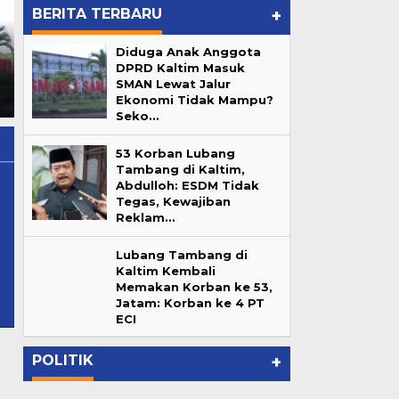
BERITA TERBARU
+
Reborn Fun Games, Cari
Diduga Anak Anggota
Nekat! Kafe Nordu dan W
Bibit Atlet Biliar Potensial
DPRD Kaltim Masuk
Superclub Beroperasi Tanpa
Samarinda
">
Reborn Fun
SMAN Lewat Jalur
Ijin dan Andalalin di
Games, Cari Bibit Atlet Biliar
Ekonomi Tidak Mampu?
Samarinda
Potensial Samarinda
Seko…
53 Korban Lubang
Tambang di Kaltim,
Abdulloh: ESDM Tidak
Tegas, Kewajiban
Reklam…
@gmail.com
Lubang Tambang di
Kaltim Kembali
Memakan Korban ke 53,
Jatam: Korban ke 4 PT
ur
ECI
…
POLITIK
+