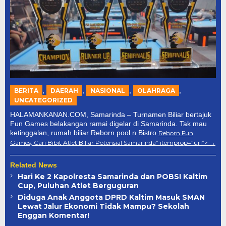
,
,
,
,
BERITA
DAERAH
NASIONAL
OLAHRAGA
UNCATEGORIZED
HALAMANKANAN.COM, Samarinda – Turnamen Biliar bertajuk
Fun Games belakangan ramai digelar di Samarinda. Tak mau
ketinggalan, rumah biliar Reborn pool n Bistro
Reborn Fun
Games, Cari Bibit Atlet Biliar Potensial Samarinda
” itemprop=”url”>
Related News
Hari Ke 2 Kapolresta Samarinda dan POBSI Kaltim
Cup, Puluhan Atlet Berguguran
Diduga Anak Anggota DPRD Kaltim Masuk SMAN
Lewat Jalur Ekonomi Tidak Mampu? Sekolah
Enggan Komentar!