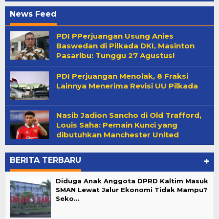
News Feed
halamankanan.com
PDI PPerjuangan Usung Anies
Baswedan di Pilkada DKI, Masinton
Pasaribu: Tunggu 27 Agustus!
PDI Perjuangan Menolak, 8 Fraksi
Lainnya Menerima Revisi UU Pilkada
Nasib Jadion Sancho di Old Trafford,
Louis Saha: Pemain Kunci yang
dibutuhkan Manchester United
BERITA TERBARU
+
Diduga Anak Anggota DPRD Kaltim Masuk
SMAN Lewat Jalur Ekonomi Tidak Mampu?
Seko…