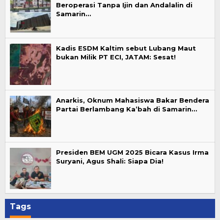
Beroperasi Tanpa Ijin dan Andalalin di
Samarin…
Kadis ESDM Kaltim sebut Lubang Maut
bukan Milik PT ECI, JATAM: Sesat!
Anarkis, Oknum Mahasiswa Bakar Bendera
Partai Berlambang Ka’bah di Samarin…
Presiden BEM UGM 2025 Bicara Kasus Irma
Suryani, Agus Shali: Siapa Dia!
Tags